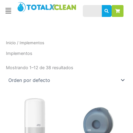
B
Omitir
Menu
u
e
s
ir
c
al
a
contenido
r
Inicio
/ Implementos
Implementos
Mostrando 1–12 de 38 resultados