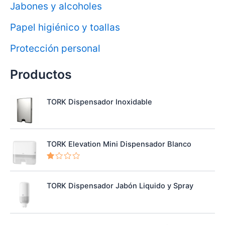
Jabones y alcoholes
Papel higiénico y toallas
Protección personal
Productos
TORK Dispensador Inoxidable
TORK Elevation Mini Dispensador Blanco
V
al
o
TORK Dispensador Jabón Liquido y Spray
ra
d
o
e
n
1.