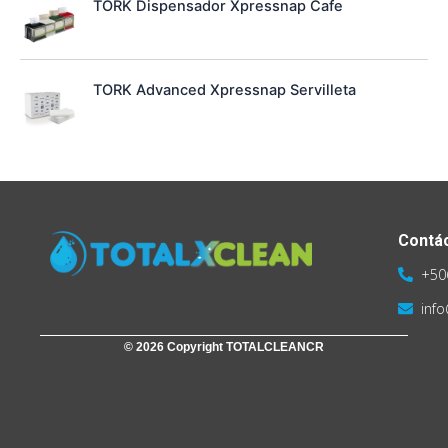
TORK Dispensador Xpressnap Cafe
0
0
d
e
5
TORK Advanced Xpressnap Servilleta
Contá
+50
inf
© 2026 Copyright TOTALCLEANCR