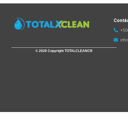
Contá
+50
inf
© 2026 Copyright TOTALCLEANCR