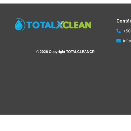
Contá
+50
inf
© 2026 Copyright TOTALCLEANCR