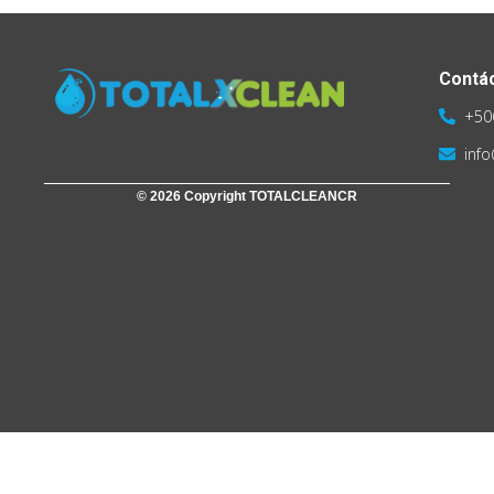
Contá
+50
inf
© 2026 Copyright TOTALCLEANCR